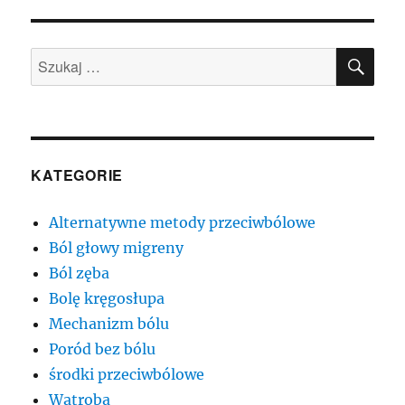
SZU
Szukaj:
KATEGORIE
Alternatywne metody przeciwbólowe
Ból głowy migreny
Ból zęba
Bolę kręgosłupa
Mechanizm bólu
Poród bez bólu
środki przeciwbólowe
Wątroba