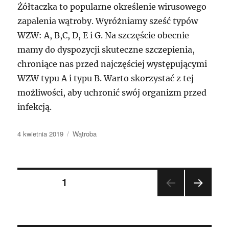
Żółtaczka to popularne określenie wirusowego
zapalenia wątroby. Wyróżniamy sześć typów
WZW: A, B,C, D, E i G. Na szczęście obecnie
mamy do dyspozycji skuteczne szczepienia,
chroniące nas przed najczęściej występującymi
WZW typu A i typu B. Warto skorzystać z tej
możliwości, aby uchronić swój organizm przed
infekcją.
Opublikowano
Kategorie
4 kwietnia 2019
Wątroba
Nawigacja
STRONA
1
NAST
po
ĘPN
A